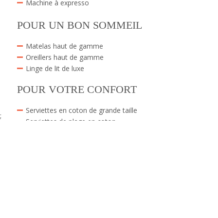
Machine à expresso
POUR UN BON SOMMEIL
Matelas haut de gamme
Oreillers haut de gamme
Linge de lit de luxe
POUR VOTRE CONFORT
Serviettes en coton de grande taille
;
Serviettes de plage en coton
Robes de chambre
Pantoufles
SALLE DE BAINS CONFORTABLE
Douche de plain-pied
Sèche-cheveux
Articles de toilette Rituals