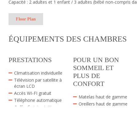
Capacité : 2 adultes et 1 enfant / 3 adultes (bébé non-compris d
Floor Plan
ÉQUIPEMENTS DES CHAMBRES
PRESTATIONS
POUR UN BON
SOMMEIL ET
Climatisation individuelle
PLUS DE
Télévision par satellite à
CONFORT
écran LCD
Accès WI-FI gratuit
Matelas haut de gamme
Téléphone automatique
Oreillers haut de gamme
Coffre-fort (gratuit)
Linge de lit de luxe en
Réfrigérateur
coton
Accessoires pour
Serviettes de plage en
préparer du café ou du
coton
thé