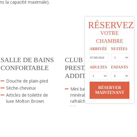
ans la capacité maximale).
RÉSERVEZ
VOTRE
CHAMBRE
ARRIVÉE
NUITÉES
SALLE DE BAINS
CLUB SUITES /
CONFORTABLE
PRESTATIONS
ADULTES
ENFANTS
ADDITIONNELLES
Douche de plain-pied
Sèche-cheveux
RÉSERVER
Mini bar gratuit à l’eau
MAINTENANT
Articles de toilette de
minérale,
luxe Molton Brown
rafraîchissements et
bière
Sac et tongs de plage
gratuits
Cadeau de bienvenue
pour nos petits clients