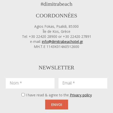
#dimitrabeach
COORDONNÉES
Agios Fokas, Psalidi, 85300
Île de Kos, Grèce
Tel: +30 22420 28900 or +30 22420 27891
e-mail:
info@dimitrabeachotel.gr
ΜΗ.Τ.Ε 1143Κ014Α0512600
NEWSLETTER
Nom
Email
I have read & agree to the
Privacy policy
ENVOI