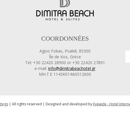
COORDONNÉES
No
Agios Fokas, Psalidi, 85300
Île de Kos, Grèce
Tel: +30 22420 28900 or +30 22420 27891
e-mail:
info@dimitrabeachotel.gr
ΜΗ.Τ.Ε 1143Κ014Α0512600
tings
| All rights reserved | Designed and developed by
Eyewide - Hotel Intern