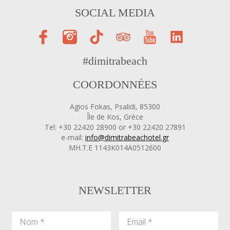
SOCIAL MEDIA
#dimitrabeach
COORDONNÉES
Agios Fokas, Psalidi, 85300
Île de Kos, Grèce
Tel: +30 22420 28900 or +30 22420 27891
e-mail:
info@dimitrabeachotel.gr
ΜΗ.Τ.Ε 1143Κ014Α0512600
NEWSLETTER
Nom
Email