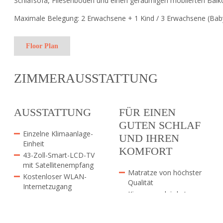
Schlafsofa, Fliesenboden und einen geräumigen möblierten Balk
Maximale Belegung: 2 Erwachsene + 1 Kind / 3 Erwachsene (Babys
Floor Plan
ZIMMERAUSSTATTUNG
AUSSTATTUNG
FÜR EINEN
GUTEN SCHLAF
Einzelne Klimaanlage-
UND IHREN
Einheit
KOMFORT
43-Zoll-Smart-LCD-TV
mit Satellitenempfang
Matratze von höchster
Kostenloser WLAN-
Qualität
Internetzugang
Kissen von höchster
Direktwahltelefon
Qualität
Kostenloser Safe
Deluxe
Kühlschrank