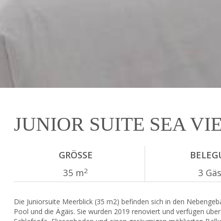
JUNIOR SUITE SEA VI
GRÖSSE
BELEG
2
35 m
3 Gä
Die Juniorsuite Meerblick (35 m2) befinden sich in den Nebengebä
Pool und die Ägäis. Sie wurden 2019 renoviert und verfügen über