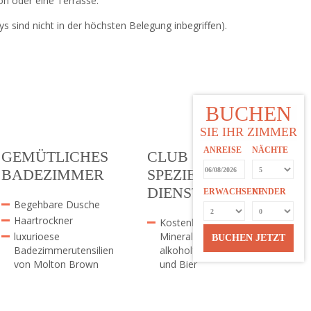
on oder eine Terrasse.
 sind nicht in der höchsten Belegung inbegriffen).
BUCHEN
SIE IHR ZIMMER
ANREISE
NÄCHTE
GEMÜTLICHES
CLUB SUITES /
BADEZIMMER
SPEZIELLE
DIENSTLEISTUNGEN
ERWACHSENE
KINDER
Begehbare Dusche
Haartrockner
Kostenlose Minibar mit
luxurioese
Mineralwasser,
BUCHEN JETZT
Badezimmerutensilien
alkoholfreien Getränken
von Molton Brown
und Bier
Kostenlose Strandtasche
und Flip-Flops
Willkommensgeschenk