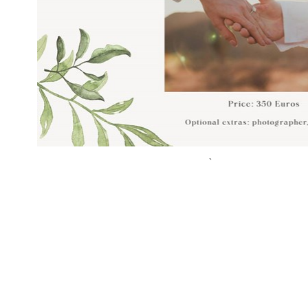
Beschreibung: Speisen Sie in unserem À-la-carte-Restauran
Dessert erwartet Sie ein besonderer Teller für Ihren Partner 
wird eine Flasche gekühlter Sekt gereicht. Zurück auf Ihrem
Rosendekoration.