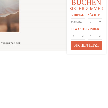
BUCHEN
SIE IHR ZIMMER
ANREISE
NÄCHTE
ERWACHSENE
KINDER
BUCHEN JETZT
t und genießen Sie ein Drei-Gänge-Menü. Zum
mit der Frage „Willst du mich heiraten?“. Dazu
 Zimmer erwartet Sie eine romantische