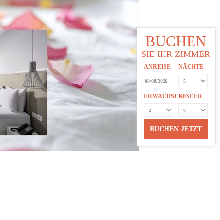
BUCHEN
SIE IHR ZIMMER
ANREISE
NÄCHTE
ERWACHSENE
KINDER
BUCHEN JETZT
ieren Sie das Hotel bitte bis zu 7 Tage vor
 Heiratsurkunde (nicht älter als 12 Monate) vor.
im Hotel.